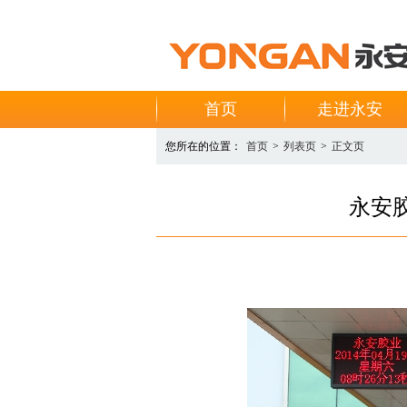
首页
走进永安
您所在的位置：
首页
>
列表页
>
正文页
永安