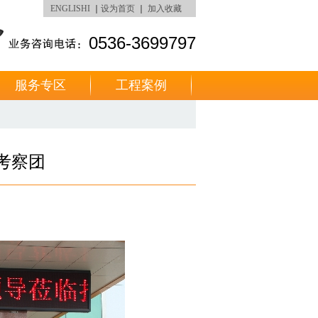
ENGLISHI
｜
设为首页
｜
加入收藏
0536-3699797
服务专区
工程案例
考察团