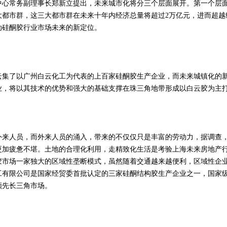
常务副理事长郑新立提出，未来城市化将分三个层面展开。第一个层面
大都市群，这三大都市群在未来十年内经济总量将超过2万亿元，进而超越
动硅酮胶行业市场未来的新定位。
了以广州白云化工为代表的上百家硅酮胶生产企业，而未来城镇化的新
业，将以其技术的优势和强大的基础支撑在珠三角地带形成以白云胶为主
人员，而外来人员的涌入，带来的不仅仅只是丰富的劳动力，据调查，
更加疲惫不堪。土地的合理化利用，走精致化生活是考验上海未来房地产
酮胶市场一家独大的区域性垄断模式，虽然随着交通越来越便利，区域性企
工有限公司是国家经贸委首批认定的三家硅酮结构胶生产企业之一，国家
领先长三角市场。