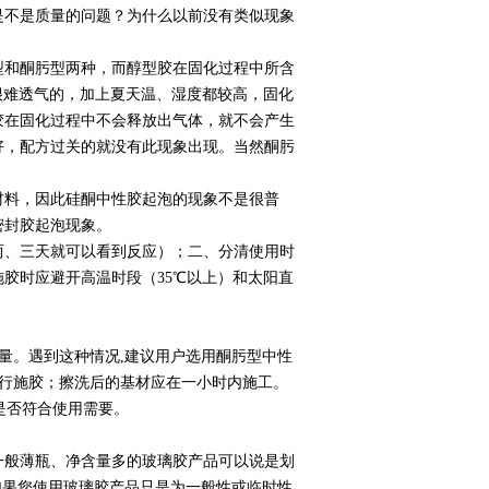
是不是质量的问题？为什么以前没有类似现象
和酮肟型两种，而醇型胶在固化过程中所含
很难透气的，加上夏天温、湿度都较高，固化
胶在固化过程中不会释放出气体，就不会产生
好，配方过关的就没有此现象出现。当然酮肟
料，因此硅酮中性胶起泡的现象不是很普
密封胶起泡现象。
、三天就可以看到反应）；二、分清使用时
胶时应避开高温时段（35℃以上）和太阳直
量。遇到这种情况,建议用户选用酮肟型中性
再行施胶；擦洗后的基材应在一小时内施工。
是否符合使用需要。
般薄瓶、净含量多的玻璃胶产品可以说是划
如果您使用玻璃胶产品只是为一般性或临时性