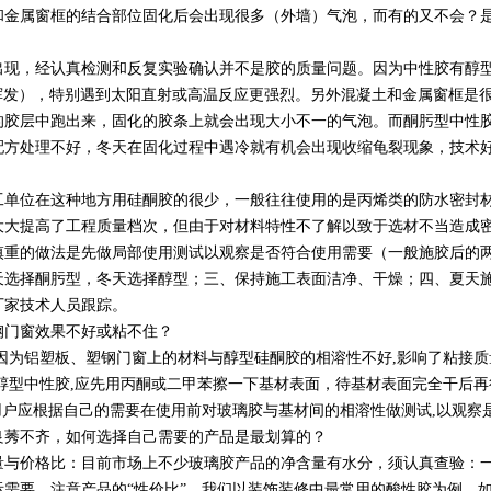
金属窗框的结合部位固化后会出现很多（外墙）气泡，而有的又不会？
，经认真检测和反复实验确认并不是胶的质量问题。因为中性胶有醇型
挥发），特别遇到太阳直射或高温反应更强烈。另外混凝土和金属窗框是
的胶层中跑出来，固化的胶条上就会出现大小不一的气泡。而酮肟型中性
配方处理不好，冬天在固化过程中遇冷就有机会出现收缩龟裂现象，技术
位在这种地方用硅酮胶的很少，一般往往使用的是丙烯类的防水密封材
大大提高了工程质量档次，但由于对材料特性不了解以致于选材不当造成
的做法是先做局部使用测试以观察是否符合使用需要（一般施胶后的两
选择酮肟型，冬天选择醇型；三、保持施工表面洁净、干燥；四、夏天施
厂家技术人员跟踪。
门窗效果不好或粘不住？
为铝塑板、塑钢门窗上的材料与醇型硅酮胶的相溶性不好,影响了粘接质
醇型中性胶,应先用丙酮或二甲苯擦一下基材表面，待基材表面完全干后
,用户应根据自己的需要在使用前对玻璃胶与基材间的相溶性做测试,以观察
莠不齐，如何选择自己需要的产品是最划算的？
价格比：目前市场上不少玻璃胶产品的净含量有水分，须认真查验：一
需要，注意产品的“性价比”。我们以装饰装修中最常用的酸性胶为例，