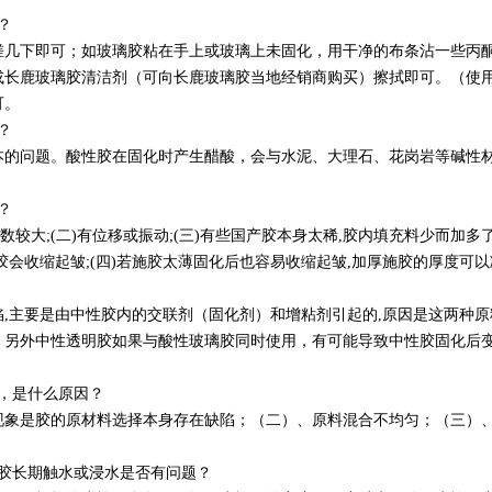
？
下即可；如玻璃胶粘在手上或玻璃上未固化，用干净的布条沾一些丙酮或
或长鹿玻璃胶清洁剂（可向长鹿玻璃胶当地经销商购买）擦拭即可。（使
可。
？
问题。酸性胶在固化时产生醋酸，会与水泥、大理石、花岗岩等碱性材
？
大;(二)有位移或振动;(三)有些国产胶本身太稀,胶内填充料少而加多了增
会收缩起皱;(四)若施胶太薄固化后也容易收缩起皱,加厚施胶的厚度可以
要是由中性胶内的交联剂（固化剂）和增粘剂引起的,原因是这两种原料
。另外中性透明胶如果与酸性玻璃胶同时使用，有可能导致中性胶固化后变
，是什么原因？
现象是胶的原材料选择本身存在缺陷；（二）、原料混合不均匀；（三）
胶长期触水或浸水是否有问题？