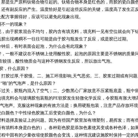
是生产原料钛铬合物引起的。钛铬合物本身是红色的，而胶的瓷白颜色
，还有副反应的产生。温度恰好是引起这些反应的关键，温度高了发生正
及配方掌握得好，应该可以避免此现象出现。
稠不一的现象？
由于胶浆混合不均匀，胶内含有填充料，填充料一见有空位就会向下钻
瓶胶出现稀稠不一往往可能是由于胶与瓶发生了反应，或是胶已过期。
钟后，有时表面会起泡，为什么会有此现象？
一般不建议在不锈钢上使用酸性胶。起泡的原因主要是不锈钢的质量问
性较强，酸性物质会与这种不锈钢发生反应，所以放出气泡。
胶，什么原因？
胶过厚,干胶慢。二、施工环境影响,天气恶劣。三、胶浆过期或有问题
“啪”的气泡声，是什么原因？
关，胶瓶内混入了空气；二、少数黑心厂家故意不压紧瓶底盖，瓶中留
的填充料会与玻璃胶包装瓶的PE软胶发生轻微化学反应，令胶瓶有胀大增
”的气泡声。克服这种现象的有效方法是：换用硬瓶包装，注意产品存放环境
白颜色？中性绿色胶施工后变瓷白颜色，为什么？
选择及验证上的问题。因为有些国产胶里加有增塑剂，易挥发；而有些
所有填料本身是白色的）。各种彩色胶是添加色素使其变成各种色泽，如
程中固有的少量收缩使胶颜色会变浅，这种情况建议施胶时保持一定的厚