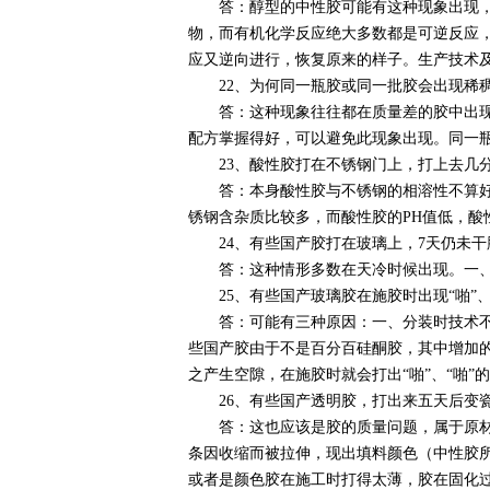
答：醇型的中性胶可能有这种现象出现，那
物，而有机化学反应绝大多数都是可逆反应
应又逆向进行，恢复原来的样子。生产技术
22、为何同一瓶胶或同一批胶会出现稀
答：这种现象往往都在质量差的胶中出现，
配方掌握得好，可以避免此现象出现。同一
23、酸性胶打在不锈钢门上，打上去几分
答：本身酸性胶与不锈钢的相溶性不算好，
锈钢含杂质比较多，而酸性胶的PH值低，酸
24、有些国产胶打在玻璃上，7天仍未干
答：这种情形多数在天冷时候出现。一、打
25、有些国产玻璃胶在施胶时出现“啪”、
答：可能有三种原因：一、分装时技术不过
些国产胶由于不是百分百硅酮胶，其中增加
之产生空隙，在施胶时就会打出“啪”、“啪
26、有些国产透明胶，打出来五天后变瓷
答：这也应该是胶的质量问题，属于原材料
条因收缩而被拉伸，现出填料颜色（中性胶
或者是颜色胶在施工时打得太薄，胶在固化过