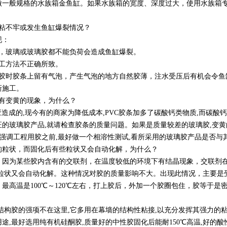
般规格的水族箱金鱼缸。如果水族箱的宽度、深度过大，使用水族箱专
粘不牢或发生鱼缸爆裂情况？
现：
，玻璃或玻璃胶都不能负荷会造成鱼缸爆裂。
工方法不正确所致。
时胶条上留有气泡，产生气泡的地方自然胶薄，注水受压后有机会令鱼
新施工。
有变黄的现象，为什么？
成的,现今有的商家为降低成本,PVC胶条加多了碳酸钙类物质,而碳酸钙
的玻璃胶产品,就请检查胶条的质量问题。如果是质量较差的玻璃胶,变黄
们强调工程用胶之前,最好做一个相溶性测试,看所采用的玻璃胶产品是否
粒状，而固化后有些粒状又会自动化解，为什么？
为某些胶内含有的交联剂，在温度较低的环境下有结晶现象，交联剂在
后粒状又会自动化解。这种情况对胶的质量影响不大。出现此情况，主要是
高温是100℃～120℃左右，打上胶后，外加一个胶圈包住，胶等于是
胶的强项不在这里,它多用在幕墙的结构性粘接,以充分发挥其强力的粘
,最好选用纯有机硅酮胶,质量好的中性胶固化后能耐150℃高温,好的酸性