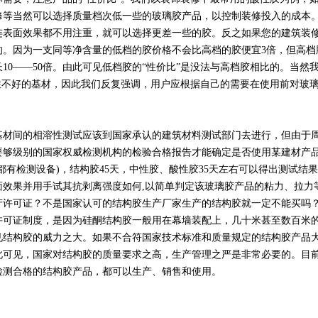
修等当然可以选择质量档次低一些的玻璃胶产品，以控制装修投入的成本
连表面效果都不用注重，就可以选择更差一些的胶。反之如果您的建筑装
。因为一支同等净含量的低档的胶价格不会比高档的胶便宜3倍，但高档胶
10——50倍。由此可见低档胶的“性价比”是没法与高档胶相比的。当然
性不好的基材，因此我们反复强调，用户应根据自己的需要在使用前对玻
间的相溶性测试应该到国家承认的建筑材料测试部门去进行，但由于周
要够级别的国家权威检测机构的检验合格报告才能确定是否使用某建材产
都有检测设备)，结构胶45天，中性胶、酸性胶35天左右可以得出测试结
面效果并用手试其抗剥离强度如何,以简单判定该玻璃胶产品的粘力、拉力
许可证？不是国家认可的结构胶生产厂家生产的结构胶就一定不能买吗
许可证制度，是因为硅酮结构胶一般用在幕墙装配上，几十米甚至数百米
见结构胶的威力之大。如果不合符国家技术标准和质量规定的结构胶产品
此可见，国家对结构胶的质量要求之高，生产管理之严是非常必要的。目
检测合格的结构胶产品，都可以生产、销售和使用。