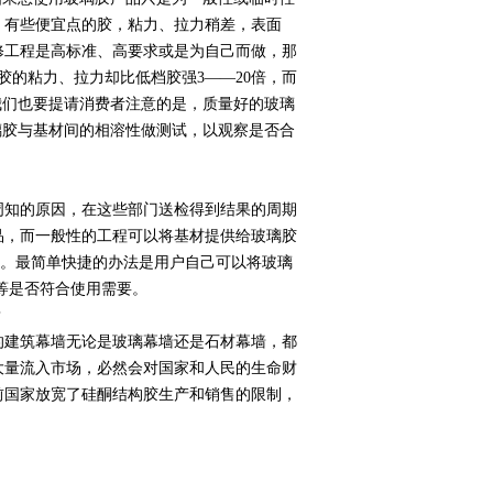
。有些便宜点的胶，粘力、拉力稍差，表面
修工程是高标准、高要求或是为自己而做，那
的粘力、拉力却比低档胶强3——20倍，而
我们也要提请消费者注意的是，质量好的玻璃
璃胶与基材间的相溶性做测试，以观察是否合
知的原因，在这些部门送检得到结果的周期
品，而一般性的工程可以将基材提供给玻璃胶
果。最简单快捷的办法是用户自己可以将玻璃
等是否符合使用需要。
？
的建筑幕墙无论是玻璃幕墙还是石材幕墙，都
大量流入市场，必然会对国家和人民的生命财
前国家放宽了硅酮结构胶生产和销售的限制，