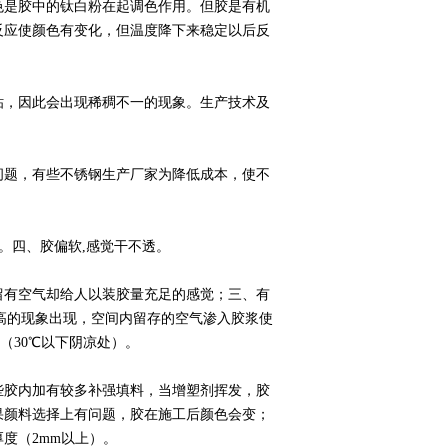
是胶中的钛白粉在起调色作用。但胶是有机
反应使颜色有变化，但温度降下来稳定以后反
，因此会出现稀稠不一的现象。生产技术及
题，有些不锈钢生产厂家为降低成本，使不
。四、胶偏软,感觉干不透。
有空气却给人以装胶量充足的感觉；三、有
高的现象出现，空间内留存的空气渗入胶浆使
（30℃以下阴凉处）。
胶内加有较多补强填料，当增塑剂挥发，胶
果颜料选择上有问题，胶在施工后颜色会变；
度（2mm以上）。