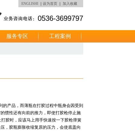
ENGLISHI
｜
设为首页
｜
加入收藏
0536-3699797
服务专区
工程案例
列的产品，而薄瓶在打胶过程中瓶身会因受到
”的惯性还有向前的推力，即使打胶枪停止施
止打胶时，应该马上用手快速按一下胶枪弹簧
受压，胶瓶膨胀收缩复原的压力，会使底盖向