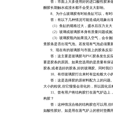
答：市面上大多使用好的进口酸性胶来做一
酮胶长期触水或浸水都不会受太大影响。
8、为什么玻璃胶有时粘鱼缸可以，有时
答：有以下几种情况可能造成此现象出
（1）鱼缸的规格过大，盛水后压力太大
（2）玻璃或玻璃胶本身有质量问题或施
（3）玻璃胶瓶内如果混入空气，会令施胶
查胶条是否出现气泡。若发现有气泡必须重
9、现在有的玻璃胶与市面上的胶条反应
答：这主要是玻璃胶与PVC胶条发生反应造
要是胶条的原因。如果您选用的是质量有保证
胶条;或者选好的胶条,好的玻璃胶。同时我
10、有些玻璃胶打出来时有盐粒般大小的
答：这是选择胶的原材料配方上的问题。因
大小的粒状,但它慢慢会溶化的，所以固化
11、曾有用户将结构胶打在蒸气炉边上，最
构胶？
答：这种情况合格的结构胶也可以用,但结构
如酸性胶好。如是用在蒸气炉上的密封垫圈用途