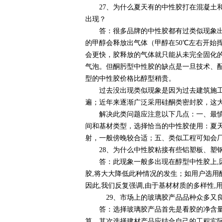
27、为什么夏天有的中性胶打在混凝土和
出现？
答：很多品牌的中性胶都有过类似现象出现
的甲醇会释放出气体（甲醇在50℃左右开始
会更快，胶释放的气体就只能从未完全固化
气泡。但酮肟型中性胶的缺点是一旦技术、
型的中性胶价格比醇型稍贵。
过去没出现类似现象是因为过去建筑施工单
遍；近年来逐渐广泛采用硅酮类密封胶，这
解决此类问题应注意以下几点：一、最慎重
间和基材类型，选择恰当的中性胶使用：夏天
射，一般傍晚较合适；五、类似工程可知会
28、为什么中性胶粘接有些铝塑板、塑钢
答：此现象一般多出现在醇型中性胶上,因
胶,将大大降低此种情况的发生；如用户选用
因此,我们反复强调,由于基材材质的多样性
29、市场上的玻璃胶产品品种众多又良
答：选择玻璃胶产品首先是看胶的净含量与
算。其次选择建材产品应结合自己的工程实际