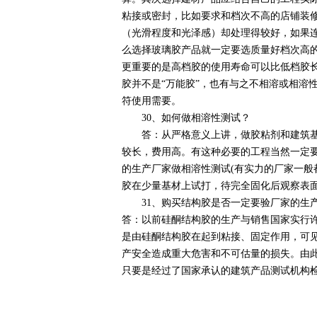
粘接或密封，比如要求和档次不高的店铺装
（光滑程度和光泽感）却处理得较好，如果
么选择玻璃胶产品就一定要选质量好档次高的
更重要的是高档胶的使用寿命可以比低档胶长
胶并不是“万能胶”，也有与之不相溶或相溶
符使用需要。
30、如何做相溶性测试？
答：从严格意义上讲，做胶粘剂和建筑基材
较长，费用高。有这种必要的工程当然一定
的生产厂家做相溶性测试(有实力的厂家一般
胶在少量基材上试打，待完全固化后观察表
31、购买结构胶是否一定要验厂家的生产
答：以前硅酮结构胶的生产与销售国家实行
是由硅酮结构胶在起到粘接、固定作用，可
产安全造成重大危害和不可估量的损失。由
只要是经过了国家承认的建筑产品测试机构