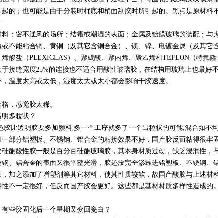
引起的；也可能是由于分装时桶底和桶面刮胶时所引起的。黑点是原材料
？
；密不通风的场所；结霜或潮湿的表面；金属及镀膜玻璃的装配；与大
蚀或不能粘合铜、黄铜（及其它含铜合金）、镁、锌、电镀金属（及其它
酸盐（PLEXIGLAS）、聚碳酸、聚丙烯、聚乙烯和TEFLON（特
于接缝宽度25%的连接也不适合用酸性玻璃胶，在结构用玻璃上也最好
外，温度太高或太低，湿度太大或太小都会影响干胶速度。
格，感觉胶太稀。
透明多粒状？
胶比透明胶要多加颜料,多一个工序就多了一个出粒状的可能,混合如不均
一部分铝塑板、不锈钢、铝合金的粘接效果不好，国产胶反而粘得很牢
酮酸性胶一般是百分百硅酮玻璃胶，其本身材质过硬，缺乏浸润性，与
锈钢、铝合金的表面又很平整光滑，胶还没完全渗透进铝塑板、不锈钢、
长，加之添加了增塑剂等其它材料，使其性质较软，故国产酸胶与上述材
溶性不一定很好，但反而国产胶会更好。这些都是基材材质多样性造成的
有些胶固化后一个星期又变回瓷白？