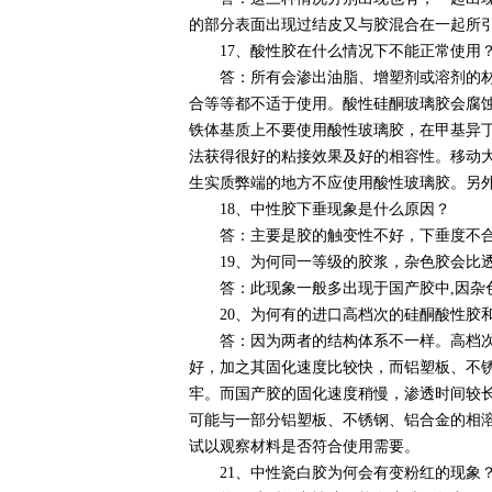
的部分表面出现过结皮又与胶混合在一起所
17、酸性胶在什么情况下不能正常使用
答：所有会渗出油脂、增塑剂或溶剂的材料
合等等都不适于使用。酸性硅酮玻璃胶会腐
铁体基质上不要使用酸性玻璃胶，在甲基异丁烯
法获得很好的粘接效果及好的相容性。移动大
生实质弊端的地方不应使用酸性玻璃胶。另
18、中性胶下垂现象是什么原因？
答：主要是胶的触变性不好，下垂度不合
19、为何同一等级的胶浆，杂色胶会比
答：此现象一般多出现于国产胶中,因杂色
20、为何有的进口高档次的硅酮酸性胶和
答：因为两者的结构体系不一样。高档次硅
好，加之其固化速度比较快，而铝塑板、不
牢。而国产胶的固化速度稍慢，渗透时间较
可能与一部分铝塑板、不锈钢、铝合金的相
试以观察材料是否符合使用需要。
21、中性瓷白胶为何会有变粉红的现象？