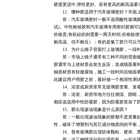
硬度更适中,弹性更好。若有更高的耐高温要
12、哪种胶适用于汽车玻璃密封？市面上
答：汽车玻璃密封一般不选用酸性玻璃胶,
试)。中性耐候胶和汽车玻璃专用密封胶都可
价格贵;有机硅的则需要一两天时间,价格较
耐高温、但不耐压）；有的是氯丁胶只可以
13、为什么镜子背面打上玻璃胶，一段时
答：市场上镜子通常有三种不同的背面镀层
胶通常与上述材质会发生反应，造成镜面看
铜质材质有轻微腐蚀，施工一段时间后镜面
此建议用户用胶之前，最好做一个相溶性测
14、浴室或厨房里常见玻璃胶变黄、发霉
答：浴室、厨房等地方往往潮湿、阴暗，玻
都应该选用中性防霉胶，因为防霉胶里加了
15、胶出现渗油现象是什么原因？
答：一般出现渗油现象的胶都不是质量好的
性，破坏了增塑剂与其它成分物质间的平衡
16、曾有玻璃胶出现软体颗粒、硬块、
答：这三种情况分别出现也有，一起出现也