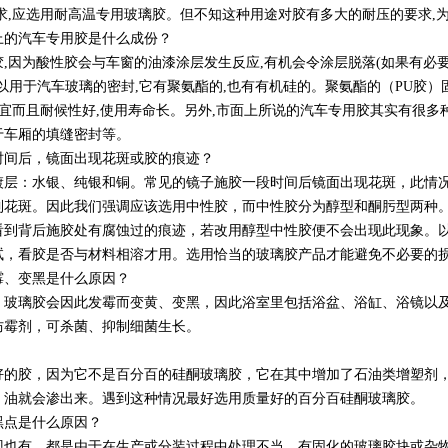
求,应选用耐高温专用玻璃胶。但不知这种用途对胶有多大的耐压的要求,
的汽车专用胶是什么成份？
因为酸性胶会与车窗的油漆涂层发生反应,有机会令涂层脱落(如果有必要
以用于汽车玻璃的密封,它有聚氨酯的,也有有机硅的。聚氨酯的（PU胶）
便宜而且耐候性好,使用寿命长。另外,市面上所说的汽车专用胶其实有很多
于车厢的填缝密封等。
间后，镜面出现花斑或胶的痕迹？
：水银、纯银和铜。常见的镜子施胶一段时间后镜面出现花斑，此情况
到花斑。因此我们强调应该选用中性胶，而中性胶分为醇型和酮肟型两种
看到背后施胶处有腐蚀过的痕迹，若改用醇型中性胶便不会出现此现象。
试，看胶是否与材料相溶才用。选用恰当的玻璃胶产品才能避免不必要的
、变黑是什么原因？
璃胶会因此发霉而变黄、变黑，因此浴室里包括浴盆、浴缸、浴镜以及
防霉剂，可杀菌、抑制细菌生长。
胶，因为它不是百分百的硅酮玻璃胶，它在其中增加了石油类增塑剂，
，油就会渗出来。遇到这种情况最好选用质量好的百分百硅酮玻璃胶。
黑点是什么原因？
有，都是由于在生产或分装过程中处理不当，有固化的玻璃胶块或杂物