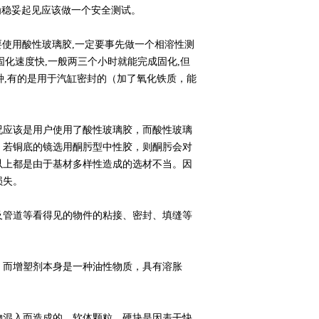
为稳妥起见应该做一个安全测试。
使用酸性玻璃胶,一定要事先做一个相溶性测
固化速度快,一般两三个小时就能完成固化,但
种,有的是用于汽缸密封的（加了氧化铁质，能
应该是用户使用了酸性玻璃胶，而酸性玻璃
。若铜底的镜选用酮肟型中性胶，则酮肟会对
以上都是由于基材多样性造成的选材不当。因
损失。
管道等看得见的物件的粘接、密封、填缝等
而增塑剂本身是一种油性物质，具有溶胀
混入而造成的。软体颗粒、硬块是因表干快